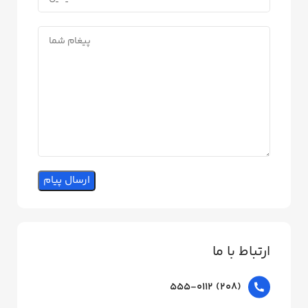
ارتباط با ما
(208) 555-0112