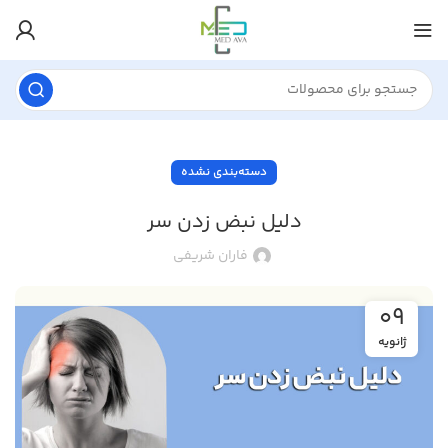
دسته‌بندی نشده
دلیل نبض زدن سر
فاران شریفی
09
ژانویه